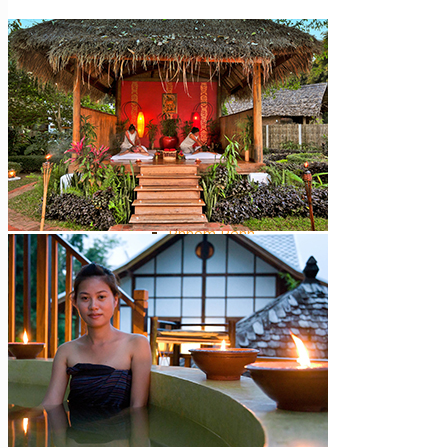
Nos plus ++
Autres
Cambodge
Siem Reap
Phnom Penh
Nos plus ++
Laos
Luang Prabang
Vientiane