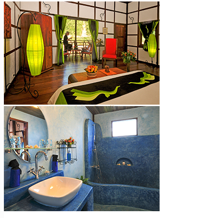
Les hauts plateaux
Nos plus ++
Vietnam Sud
Hô Chi Minh-Ville / Saigon
Le delta du Mékong
Mui Ne
L’île de Phu Quoc
L’archipel de Con Dao
Cat Tien