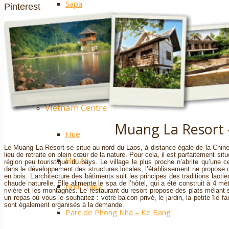
Sapa
Pinterest
Ha Giang
Mai Chau
Nos plus ++
Vietnam Centre
Muang La Resort
Hue
Le Muang La Resort se situe au nord du Laos, à distance égale de la Chin
lieu de retraite en plein cœur de la nature. Pour cela, il est parfaitement situ
Hoi An
région peu touristique du pays. Le village le plus proche n’abrite qu’une
dans le développement des structures locales, l’établissement ne propose 
en bois. L’architecture des bâtiments suit les principes des traditions lao
chaude naturelle. Elle alimente le spa de l’hôtel, qui a été construit à 4 mèt
Nha Trang
rivière et les montagnes. Le restaurant du resort propose des plats mêlant sa
un repas où vous le souhaitez : votre balcon privé, le jardin, la petite île 
sont également organisés à la demande.
Parc de Phong Nha – Ke Bang