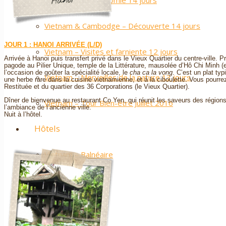
Vietnam – Gastronomie 14 jours
Vietnam & Cambodge – Découverte 14 jours
JOUR 1 : HANOI ARRIVÉE (L/D)
Vietnam – Visites et farniente 12 jours
Arrivée à Hanoi puis transfert privé dans le Vieux Quartier du centre-ville. 
pagode au Pilier Unique, temple de la Littérature, mausolée d’Hô Chi Minh (ext
l’occasion de goûter la spécialité locale, le
cha ca la vong
. C’est un plat typ
Vietnam – Merveilles de la nature 13 jours
une herbe rare dans la cuisine vietnamienne, et à la ciboulette. Vous pourr
Restituée et du quartier des 36 Corporations (le Vieux Quartier).
Dîner de bienvenue au restaurant Co Yen, qui réunit les saveurs des régio
Vietnam – Tour Bien-être Juillet 2016
l’ambiance de l’ancienne ville.
Nuit à l’hôtel.
Hôtels
Vietnam – Balnéaire
Vietnam – Nature
Vietnam – Ville