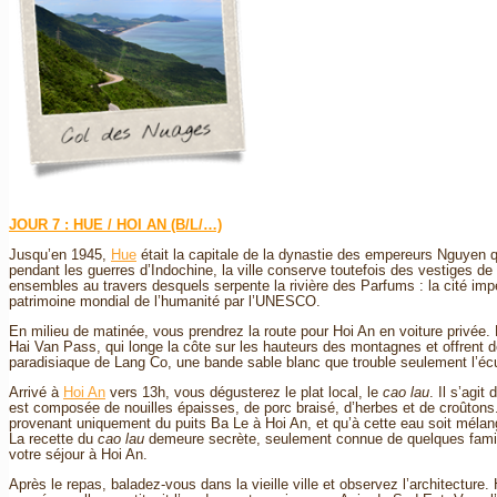
JOUR 7 : HUE / HOI AN (B/L/…)
Jusqu’en 1945,
Hue
était la capitale de la dynastie des empereurs Nguyen
pendant les guerres d’Indochine, la ville conserve toutefois des vestiges de
ensembles au travers desquels serpente la rivière des Parfums : la cité impéria
patrimoine mondial de l’humanité par l’UNESCO.
En milieu de matinée, vous prendrez la route pour Hoi An en voiture privée. 
Hai Van Pass, qui longe la côte sur les hauteurs des montagnes et offrent d
paradisiaque de Lang Co, une bande sable blanc que trouble seulement l’é
Arrivé à
Hoi An
vers 13h, vous dégusterez le plat local, le
cao lau
. Il s’agit
est composée de nouilles épaisses, de porc braisé, d’herbes et de croûtons.
provenant uniquement du puits Ba Le à Hoi An, et qu’à cette eau soit mélang
La recette du
cao lau
demeure secrète, seulement connue de quelques famille
votre séjour à Hoi An.
Après le repas, baladez-vous dans la vieille ville et observez l’architectur