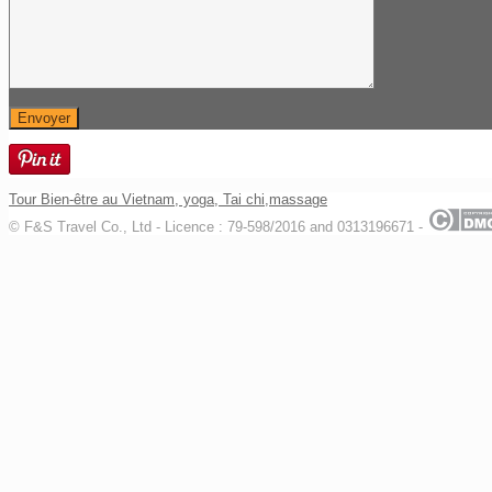
Tour Bien-être au Vietnam, yoga, Tai chi,massage
© F&S Travel Co., Ltd - Licence : 79-598/2016 and 0313196671 -