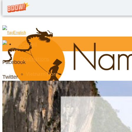
English
Accueil
Français
Destinations
Facebook
Vietnam Nord
Twitter
Hanoi
Google+
La baie d’Halong
LinkedIn
Ninh Binh
YouTube