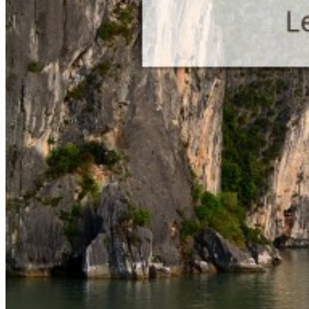
Sapa
Pinterest
Ha Giang
Mai Chau
Nos plus ++
Vietnam Centre
Hue
Hoi An
Nha Trang
Parc de Phong Nha – Ke Bang