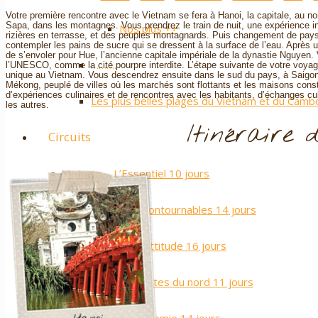
Votre première rencontre avec le Vietnam se fera à Hanoi, la capitale, au no
Sapa, dans les montagnes. Vous prendrez le train de nuit, une expérience i
Nos plus ++
rizières en terrasse, et des peuples montagnards. Puis changement de paysag
contempler les pains de sucre qui se dressent à la surface de l’eau. Après u
de s’envoler pour Hue, l’ancienne capitale impériale de la dynastie Nguyen
……….
l’UNESCO, comme la cité pourpre interdite. L’étape suivante de votre voyage
unique au Vietnam. Vous descendrez ensuite dans le sud du pays, à Saigon
Mékong, peuplé de villes où les marchés sont flottants et les maisons const
d’expériences culinaires et de rencontres avec les habitants, d’échanges cu
Les plus belles plages du Vietnam et du Cam
les autres.
Itinéraire d
Circuits
Vietnam – L’Essentiel 10 jours
Vietnam – Les Incontournables 14 jours
Vietnam – Sport Attitude 16 jours
Vietnam – Les Routes du nord 11 jours