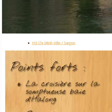
Les hauts plateaux
Nos plus ++
Vietnam Sud
Hô Chi Minh-Ville / Saigon
Le delta du Mékong
Mui Ne
L’île de Phu Quoc
L’archipel de Con Dao
Cat Tien