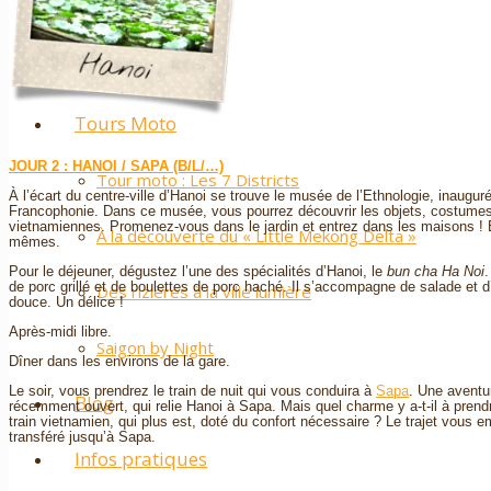
Cambodge
Laos
Tours Moto
JOUR 2 : HANOI / SAPA (B/L/…)
Tour moto : Les 7 Districts
À l’écart du centre-ville d’Hanoi se trouve le musée de l’Ethnologie, inaugur
Francophonie. Dans ce musée, vous pourrez découvrir les objets, costumes e
vietnamiennes. Promenez-vous dans le jardin et entrez dans les maisons ! E
À la découverte du « Little Mekong Delta »
mêmes.
Pour le déjeuner, dégustez l’une des spécialités d’Hanoi, le
bun cha Ha Noi
.
de porc grillé et de boulettes de porc haché. Il s’accompagne de salade et
Des rizières à la ville lumière
douce. Un délice !
Après-midi libre.
Saigon by Night
Dîner dans les environs de la gare.
Le soir, vous prendrez le train de nuit qui vous conduira à
Sapa
. Une aventur
Blog
récemment ouvert, qui relie Hanoi à Sapa. Mais quel charme y a-t-il à prend
train vietnamien, qui plus est, doté du confort nécessaire ? Le trajet vous
transféré jusqu’à Sapa.
Infos pratiques