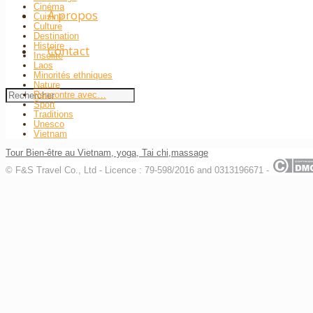
Cinéma
À propos
Cuisine
Culture
Destination
Histoire
Contact
Insolite
Laos
Minorités ethniques
Nature
Rencontre avec…
Sport
Traditions
Unesco
Vietnam
Tour Bien-être au Vietnam, yoga, Tai chi,massage
© F&S Travel Co., Ltd - Licence : 79-598/2016 and 0313196671 -