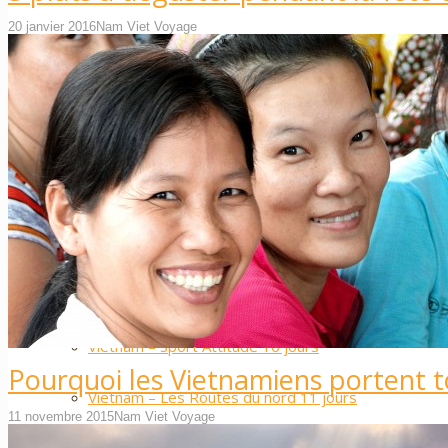
20 janvier 2016
Nam Viet Voyage
Nos plus ++
……….
Les plus belles plages du Vietnam et du Cam
Circuits
Vietnam – L’Essentiel 10 jours
Vietnam – Les Incontournables 14 jours
Vietnam – Sport Attitude 16 jours
Pourquoi les Vietnamiens portent 
Vietnam – Les Routes du nord 11 jours
11 novembre 2015
Nam Viet Voyage