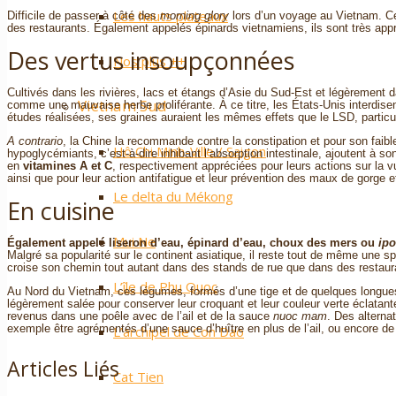
Les hauts plateaux
Difficile de passer à côté des
morning glory
lors d’un voyage au Vietnam. C
des restaurants. Également appelés épinards vietnamiens, ils sont très appréci
Des vertus insoupçonnées
Nos plus ++
Cultivés dans les rivières, lacs et étangs d’Asie du Sud-Est et légèrement 
Vietnam Sud
comme une mauvaise herbe proliférante. À ce titre, les États-Unis interdise
études réalisées, ses graines auraient les mêmes effets que le LSD, partic
A contrario
, la Chine la recommande contre la constipation et pour son faible
Hô Chi Minh-Ville / Saigon
hypoglycémiants, c’est-à-dire inhibant l’absorption intestinale, ajoutent à so
en
vitamines A et C
, respectivement appréciées pour leurs actions sur la v
ainsi que pour leur action antifatigue et leur prévention des maux de gorge 
Le delta du Mékong
En cuisine
Mui Ne
Également appelé
liseron d’eau, épinard d’eau, choux des mers ou
ip
Malgré sa popularité sur le continent asiatique, il reste tout de même une s
croise son chemin tout autant dans des stands de rue que dans des restaura
L’île de Phu Quoc
Au Nord du Vietnam, ces légumes, formés d’une tige et de quelques longues
légèrement salée pour conserver leur croquant et leur couleur verte éclatante
revenus dans une poêle avec de l’ail et de la sauce
nuoc mam
. Des alterna
exemple être agrémentés d’une sauce d’huître en plus de l’ail, ou encore de
L’archipel de Con Dao
Articles Liés
Cat Tien