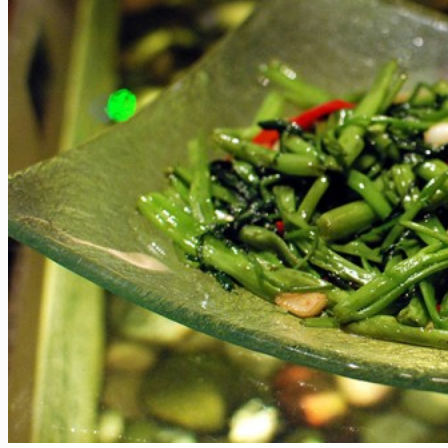
Sapa
Pinterest
Ha Giang
Mai Chau
Nos plus ++
Vietnam Centre
Hue
Hoi An
Nha Trang
Parc de Phong Nha – Ke Bang