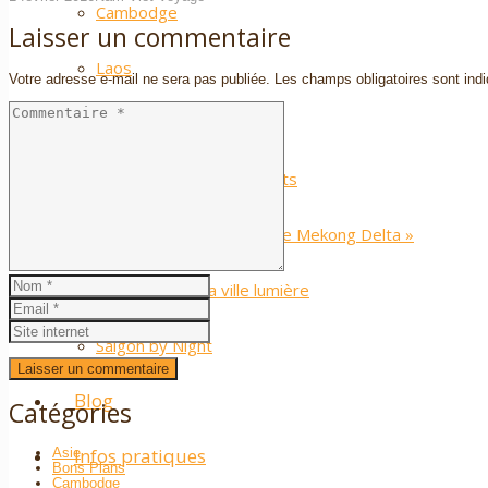
Cambodge
Laisser un commentaire
Laos
Votre adresse e-mail ne sera pas publiée.
Les champs obligatoires sont in
Tours Moto
Tour moto : Les 7 Districts
À la découverte du « Little Mekong Delta »
Des rizières à la ville lumière
Saigon by Night
Blog
Catégories
Infos pratiques
Asie
Bons Plans
Cambodge