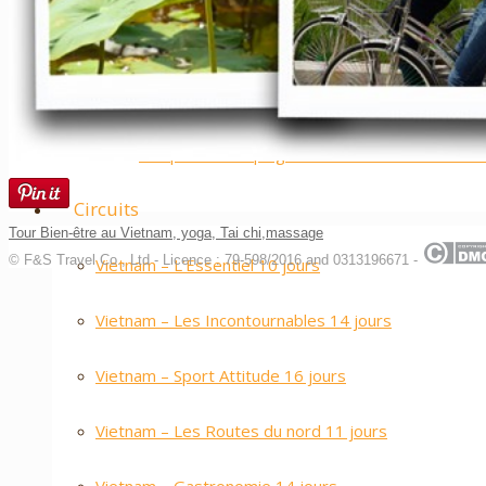
Nos plus ++
……….
Les plus belles plages du Vietnam et du Cam
Circuits
Tour Bien-être au Vietnam, yoga, Tai chi,massage
© F&S Travel Co., Ltd - Licence : 79-598/2016 and 0313196671 -
Vietnam – L’Essentiel 10 jours
Vietnam – Les Incontournables 14 jours
Vietnam – Sport Attitude 16 jours
Vietnam – Les Routes du nord 11 jours