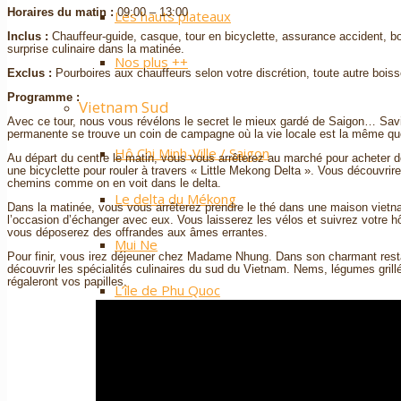
Horaires du matin :
09:00 – 13:00
Les hauts plateaux
Inclus :
Chauffeur-guide, casque, tour en bicyclette, assurance accident, bou
surprise culinaire dans la matinée.
Nos plus ++
Exclus :
Pourboires aux chauffeurs selon votre discrétion, toute autre boiss
Programme :
Vietnam Sud
Avec ce tour, nous vous révélons le secret le mieux gardé de Saigon… Savi
permanente se trouve un coin de campagne où la vie locale est la même qu
Hô Chi Minh-Ville / Saigon
Au départ du centre le matin, vous vous arrêterez au marché pour acheter d
une bicyclette pour rouler à travers « Little Mekong Delta ». Vous découvrire
chemins comme on en voit dans le delta.
Le delta du Mékong
Dans la matinée, vous vous arrêterez prendre le thé dans une maison vietna
l’occasion d’échanger avec eux. Vous laisserez les vélos et suivrez votre hôt
vous déposerez des offrandes aux âmes errantes.
Mui Ne
Pour finir, vous irez déjeuner chez Madame Nhung. Dans son charmant restaur
découvrir les spécialités culinaires du sud du Vietnam. Nems, légumes grill
régaleront vos papilles.
L’île de Phu Quoc
L’archipel de Con Dao
Cat Tien