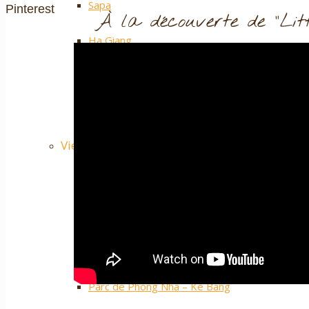
Sapa
Pinterest
À la découverte de "Lit
Ha Giang
Mai Chau
Nos plus ++
Vietnam Centre
Hue
Hoi An
Nha Trang
Parc de Phong Nha – Ke Bang