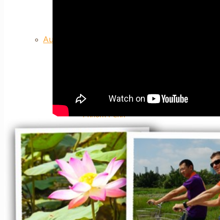
Nos plus ++
Autres
Cambodge
Siem Reap
Phnom Penh
Nos plus ++
Laos
Luang Prabang
Vientiane