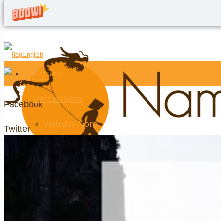
English
Accueil
Français
Destinations
Facebook
Vietnam Nord
Twitter
Hanoi
Google+
La baie d’Halong
LinkedIn
Ninh Binh
YouTube