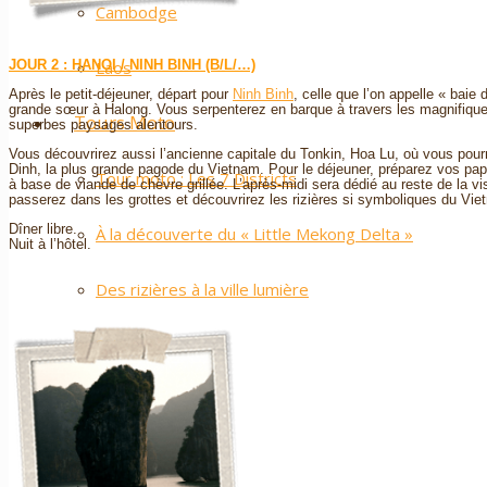
Cambodge
JOUR 2 : HANOI / NINH BINH (B/L/…)
Laos
Après le petit-déjeuner, départ pour
Ninh Binh
, celle que l’on appelle « baie
grande sœur à Halong. Vous serpenterez en barque à travers les magnifiques p
Tours Moto
superbes paysages alentours.
Vous découvrirez aussi l’ancienne capitale du Tonkin, Hoa Lu, où vous pourr
Dinh, la plus grande pagode du Vietnam. Pour le déjeuner, préparez vos papi
Tour moto : Les 7 Districts
à base de viande de chèvre grillée. L’après-midi sera dédié au reste de la vi
passerez dans les grottes et découvrirez les rizières si symboliques du Vie
Dîner libre.
À la découverte du « Little Mekong Delta »
Nuit à l’hôtel.
Des rizières à la ville lumière
Saigon by Night
Blog
Infos pratiques