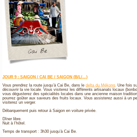
JOUR 9 : SAIGON / CAI BE / SAIGON (B/L/…)
Vous prendrez la route jusqu’à Cai Be, dans le
delta du Mékong
. Une fois 
découvrir la vie locale. Vous visiterez les différents artisanats locaux (bonb
vous dégusterez des spécialités locales dans une ancienne maison traditionn
pourrez goûter aux saveurs des fruits locaux. Vous assisterez aussi à un pet
visiterez un verger.
Débarquement puis retour à Saigon en voiture privée.
Dîner libre.
Nuit à l’hôtel.
Temps de transport : 3h30 jusqu’à Cai Be.