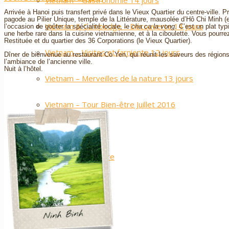
Vietnam – Gastronomie 14 jours
Arrivée à Hanoi puis transfert privé dans le Vieux Quartier du centre-ville. 
pagode au Pilier Unique, temple de la Littérature, mausolée d’Hô Chi Minh (ext
Vietnam & Cambodge – Découverte 14 jours
l’occasion de goûter la spécialité locale, le
cha ca la vong
. C’est un plat typ
une herbe rare dans la cuisine vietnamienne, et à la ciboulette. Vous pourr
Restituée et du quartier des 36 Corporations (le Vieux Quartier).
Vietnam – Visites et farniente 12 jours
Dîner de bienvenue au restaurant Co Yen, qui réunit les saveurs des régio
l’ambiance de l’ancienne ville.
Nuit à l’hôtel.
Vietnam – Merveilles de la nature 13 jours
Vietnam – Tour Bien-être Juillet 2016
Hôtels
Vietnam – Balnéaire
Vietnam – Nature
Vietnam – Ville