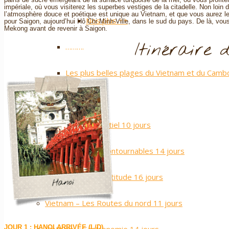
impériale, où vous visiterez les superbes vestiges de la citadelle. Non loin d
l’atmosphère douce et poétique est unique au Vietnam, et que vous aurez le
Nos plus ++
pour Saigon, aujourd’hui Hô Chi Minh-Ville, dans le sud du pays. De là, vou
Mekong avant de revenir à Saigon.
Itinéraire d
……….
Les plus belles plages du Vietnam et du Cam
Circuits
Vietnam – L’Essentiel 10 jours
Vietnam – Les Incontournables 14 jours
Vietnam – Sport Attitude 16 jours
Vietnam – Les Routes du nord 11 jours
JOUR 1 : HANOI ARRIVÉE (L/D)