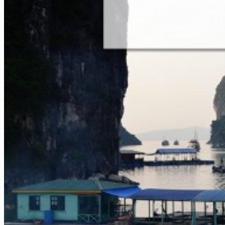
Sapa
Pinterest
Ha Giang
Mai Chau
Nos plus ++
Vietnam Centre
Hue
Hoi An
Nha Trang
Parc de Phong Nha – Ke Bang