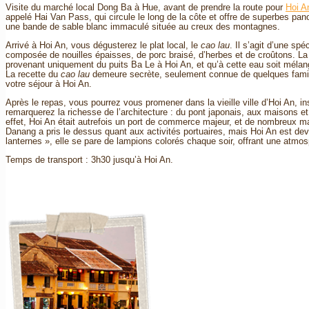
Visite du marché local Dong Ba à Hue, avant de prendre la route pour
Hoi A
appelé Hai Van Pass, qui circule le long de la côte et offre de superbes pa
une bande de sable blanc immaculé située au creux des montagnes.
Arrivé à Hoi An, vous dégusterez le plat local, le
cao lau
. Il s’agit d’une spé
composée de nouilles épaisses, de porc braisé, d’herbes et de croûtons. La 
provenant uniquement du puits Ba Le à Hoi An, et qu’à cette eau soit mélang
La recette du
cao lau
demeure secrète, seulement connue de quelques famille
votre séjour à Hoi An.
Après le repas, vous pourrez vous promener dans la vieille ville d’Hoi An, 
remarquerez la richesse de l’architecture : du pont japonais, aux maisons e
effet, Hoi An était autrefois un port de commerce majeur, et de nombreux mar
Danang a pris le dessus quant aux activités portuaires, mais Hoi An est de
lanternes », elle se pare de lampions colorés chaque soir, offrant une atmosp
Temps de transport : 3h30 jusqu’à Hoi An.