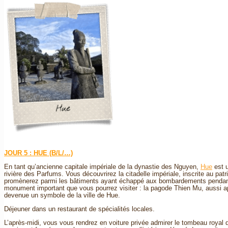
JOUR 5 : HUE (B/L/…)
En tant qu’ancienne capitale impériale de la dynastie des Nguyen,
Hue
est u
rivière des Parfums. Vous découvrirez la citadelle impériale, inscrite au p
promènerez parmi les bâtiments ayant échappé aux bombardements pendant l
monument important que vous pourrez visiter : la pagode Thien Mu, aussi 
devenue un symbole de la ville de Hue.
Déjeuner dans un restaurant de spécialités locales.
L’après-midi, vous vous rendrez en voiture privée admirer le tombeau royal d