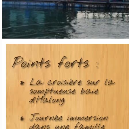
Les hauts plateaux
Nos plus ++
Vietnam Sud
Hô Chi Minh-Ville / Saigon
Le delta du Mékong
Mui Ne
L’île de Phu Quoc
L’archipel de Con Dao
Cat Tien