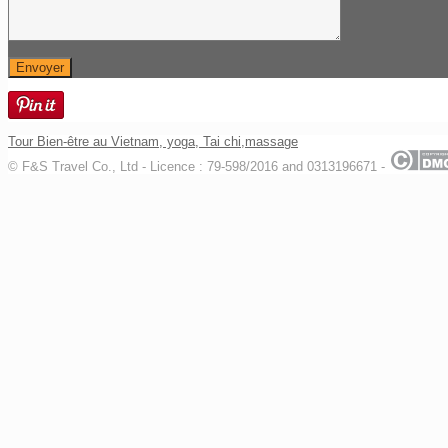
Tour Bien-être au Vietnam, yoga, Tai chi,massage
© F&S Travel Co., Ltd - Licence : 79-598/2016 and 0313196671 -