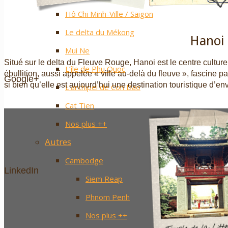
Hô Chi Minh-Ville / Saigon
Le delta du Mékong
Hanoi
Mui Ne
Situé sur le delta du Fleuve Rouge, Hanoi est le centre culture
L’île de Phu Quoc
ébullition, aussi appelée « ville au-delà du fleuve », fascine p
Google+
si bien qu’elle est aujourd’hui une destination touristique d’e
L’archipel de Con Dao
Cat Tien
Nos plus ++
Autres
Cambodge
LinkedIn
Siem Reap
Phnom Penh
Nos plus ++