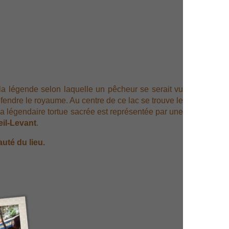
 la légende selon laquelle un pêcheur se serait vu
fendre le royaume. Au centre de ce lac se trouve le
a légendaire tortue sacrée est représentée par une
eil-Levant
.
uté du lieu.