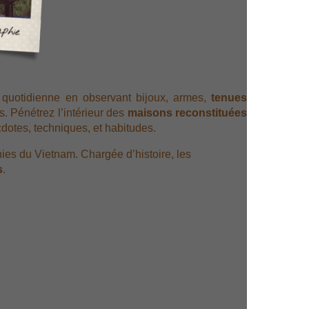
 quotidienne en observant bijoux, armes,
tenues
s. Pénétrez l’intérieur des
maisons reconstituées
dotes, techniques, et habitudes.
es du Vietnam. Chargée d’histoire, les
s
.