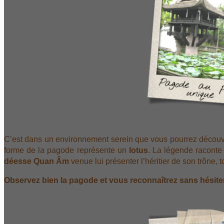
C’est dans un environnement serein que vous pourrez découv
forme de la pagode représente un
lotus
. La légende raconte
déesse Quan Âm
venue lui présenter l’héritier de son trône, 
Observez bien la pagode et vous reconnaîtrez sans hésiter