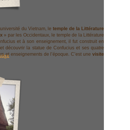
 université du Vietnam, le
temple de la Littérature
x
» par les Occidentaux, le temple de la Littérature
fucius et à son enseignement, il fut construit en
et découvrir la statue de Confucius et ses quatre
cours et enseignements de l’époque. C’est une
visite
bodge