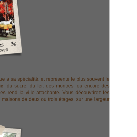
e a sa spécialité, et représente le plus souvent le
ie
, du sucre, du fer, des montres, ou encore des
 rend la ville attachante. Vous découvrirez les
es maisons de deux ou trois étages, sur une largeur