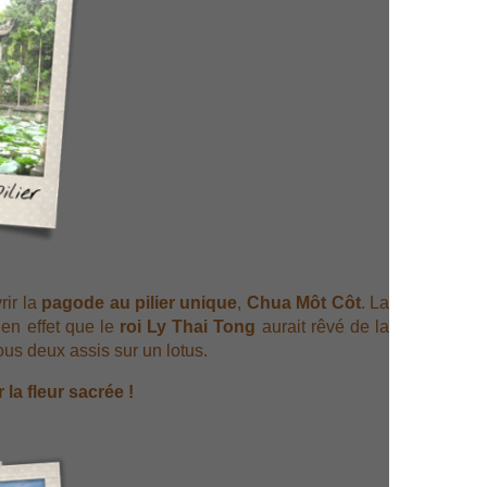
rir la
pagode au pilier unique
,
Chua Môt Côt
. La
 en effet que le
roi Ly Thai Tong
aurait rêvé de la
tous deux assis sur un lotus.
 la
fleur sacrée
!