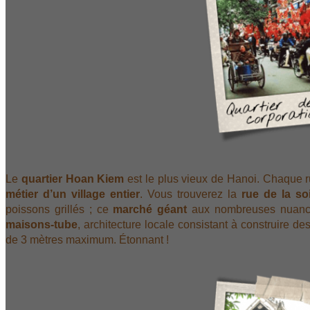
Le
quartier Hoan Kiem
est le plus vieux de Hanoi. Chaque ru
métier d’un village entier
. Vous trouverez la
rue de la so
poissons grillés ; ce
marché géant
aux nombreuses nuances
maisons-tube
, architecture locale consistant à construire d
de 3 mètres maximum. Étonnant !