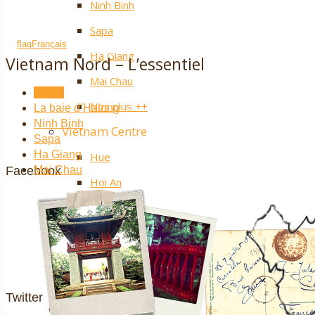
Ninh Binh
Sapa
Français
Ha Giang
Vietnam Nord – L’essentiel
Mai Chau
Hanoi
Nos plus ++
La baie d’Halong
Ninh Binh
Vietnam Centre
Sapa
Ha Giang
Hue
Facebook
Mai Chau
Hoi An
Nha Trang
Parc de Phong Nha – Ke Bang
Les hauts plateaux
Nos plus ++
Twitter
Vietnam Sud