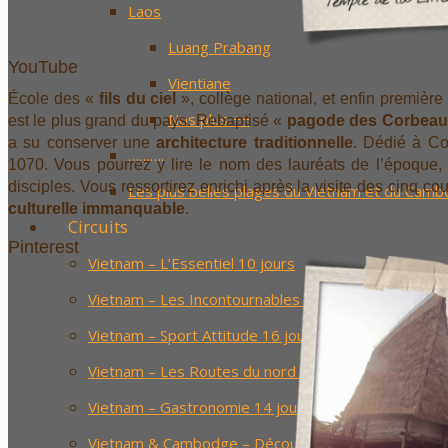
Laos
Luang Prabang
YouTube
Vientiane
École des «
fils du ciel
», collège national, et enfin première
Nos plus ++
est le plus grand du pays. Rebaptisé «
pagode des Corbeau
a su conserver une
architecture traditionnelle
. Dédié à Con
……….
1070. Vous pourrez y lire le nom des lauréats de l’époque, 
disciples. Vous ressortirez enrichi après la visite des cinq 
Les plus belles plages du Vietnam et du Cam
culturelle immanquable
.
Circuits
Pinterest
Vietnam – L’Essentiel 10 jours
Vietnam – Les Incontournables 14 jours
Vietnam – Sport Attitude 16 jours
Vietnam – Les Routes du nord 11 jours
Vietnam – Gastronomie 14 jours
Vietnam & Cambodge – Découverte 14 jours