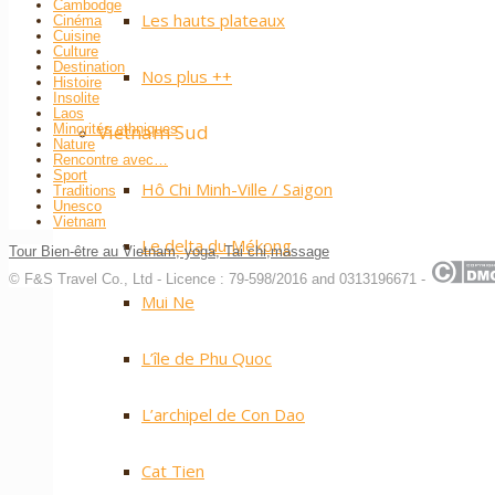
Cambodge
Les hauts plateaux
Cinéma
Cuisine
Culture
Destination
Nos plus ++
Histoire
Insolite
Laos
Vietnam Sud
Minorités ethniques
Nature
Rencontre avec…
Sport
Hô Chi Minh-Ville / Saigon
Traditions
Unesco
Vietnam
Le delta du Mékong
Tour Bien-être au Vietnam, yoga, Tai chi,massage
© F&S Travel Co., Ltd - Licence : 79-598/2016 and 0313196671 -
Mui Ne
L’île de Phu Quoc
L’archipel de Con Dao
Cat Tien