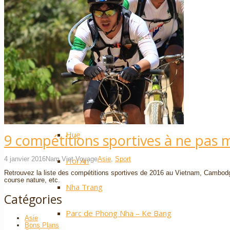
Sapa
Pinterest
Ha Giang
Mai Chau
Nos plus ++
Vietnam Centre
Hue
9 compétitions sportives à ne pas 
4 janvier 2016
Nam Viet Voyage
Asie
,
Sport
Hoi An
Retrouvez la liste des compétitions sportives de 2016 au Vietnam, Cambodg
course nature, etc.
Nha Trang
Catégories
Parc de Phong Nha – Ke Bang
Asie
Bons Plans