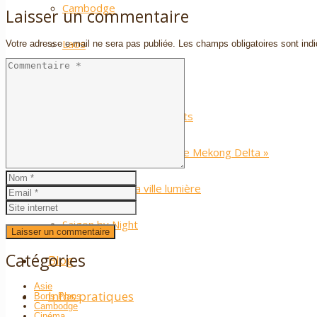
Cambodge
Laisser un commentaire
Laos
Votre adresse e-mail ne sera pas publiée.
Les champs obligatoires sont in
Tours Moto
Tour moto : Les 7 Districts
À la découverte du « Little Mekong Delta »
Des rizières à la ville lumière
Saigon by Night
Catégories
Blog
Asie
Infos pratiques
Bons Plans
Cambodge
Cinéma