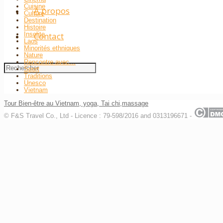
Cuisine
À propos
Culture
Destination
Histoire
Insolite
Contact
Laos
Minorités ethniques
Nature
Rencontre avec…
Sport
Traditions
Unesco
Vietnam
Tour Bien-être au Vietnam, yoga, Tai chi,massage
© F&S Travel Co., Ltd - Licence : 79-598/2016 and 0313196671 -