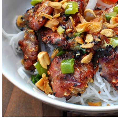
Sapa
Pinterest
Ha Giang
Mai Chau
Nos plus ++
Vietnam Centre
Hue
Hoi An
Nha Trang
Parc de Phong Nha – Ke Bang