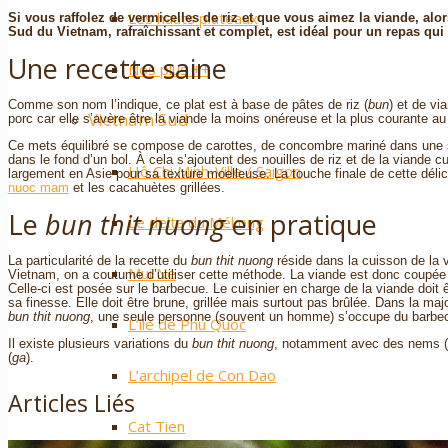
Les hauts plateaux
Si vous raffolez de vermicelles de riz et que vous aimez la viande, alo
Sud du Vietnam, rafraîchissant et complet, est idéal pour un repas qui 
Une recette saine
Nos plus ++
Comme son nom l’indique, ce plat est à base de pâtes de riz (
bun
) et de vi
Vietnam Sud
porc car elle s’avère être la viande la moins onéreuse et la plus courante a
Ce mets équilibré se compose de carottes, de concombre mariné dans une s
dans le fond d’un bol. À cela s’ajoutent des nouilles de riz et de la viande 
Hô Chi Minh-Ville / Saigon
largement en Asie pour sa texture moelleuse. La touche finale de cette délic
nuoc mam
et les cacahuètes grillées.
Le
bun thit nuong
en pratique
Le delta du Mékong
La particularité de la recette du
bun thit nuong
réside dans la cuisson de la v
Mui Ne
Vietnam, on a coutume d’utiliser cette méthode. La viande est donc coupée 
Celle-ci est posée sur le barbecue. Le cuisinier en charge de la viande doit êt
sa finesse. Elle doit être brune, grillée mais surtout pas brûlée. Dans la ma
bun thit nuong
, une seule personne (souvent un homme) s’occupe du barbecue
L’île de Phu Quoc
Il existe plusieurs variations du
bun thit nuong
, notamment avec des nems (
(
ga
).
L’archipel de Con Dao
Articles Liés
Cat Tien