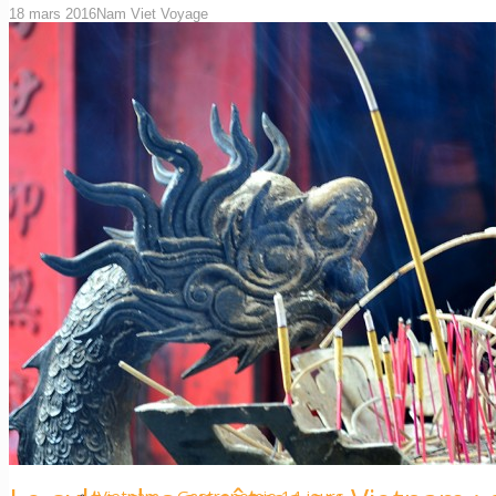
18 mars 2016
Nam Viet Voyage
Nos plus ++
……….
Les plus belles plages du Vietnam et du Cam
Circuits
Vietnam – L’Essentiel 10 jours
Vietnam – Les Incontournables 14 jours
Vietnam – Sport Attitude 16 jours
Vietnam – Les Routes du nord 11 jours