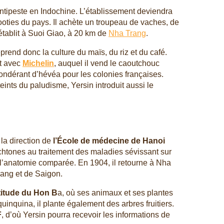
antipeste en Indochine. L’établissement deviendra
izooties du pays. Il achète un troupeau de vaches, de
établit à Suoi Giao, à 20 km de
Nha Trang
.
prend donc la culture du maïs, du riz et du café.
ct avec
Michelin
, auquel il vend le caoutchouc
pondérant d’hévéa pour les colonies françaises.
ints du paludisme, Yersin introduit aussi le
la direction de
l’École de médecine de Hanoi
htones au traitement des maladies sévissant sur
et l’anatomie comparée. En 1904, il retourne à Nha
Trang et de Saigon.
ltitude du Hon B
a, où ses animaux et ses plantes
uinquina, il plante également des arbres fruitiers.
F
, d’où Yersin pourra recevoir les informations de