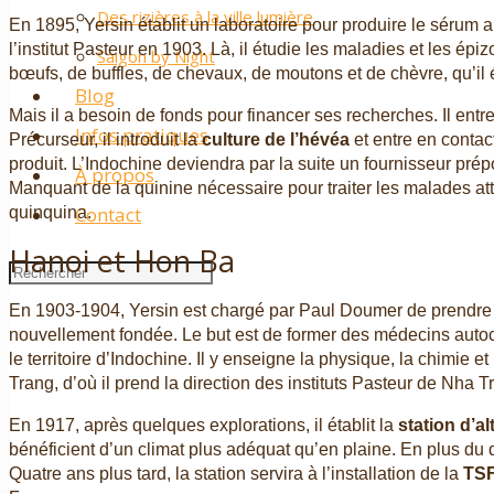
Des rizières à la ville lumière
En 1895, Yersin établit un laboratoire pour produire le sérum 
l’institut Pasteur en 1903. Là, il étudie les maladies et les ép
Saigon by Night
bœufs, de buffles, de chevaux, de moutons et de chèvre, qu’il 
Blog
Mais il a besoin de fonds pour financer ses recherches. Il entre
Infos pratiques
Précurseur, il introduit la
culture de l’hévéa
et entre en conta
produit. L’Indochine deviendra par la suite un fournisseur pré
À propos
Manquant de la quinine nécessaire pour traiter les malades atte
Contact
quinquina.
Hanoi et Hon Ba
En 1903-1904, Yersin est chargé par Paul Doumer de prendre 
nouvellement fondée. Le but est de former des médecins autoc
le territoire d’Indochine. Il y enseigne la physique, la chimie 
Trang, d’où il prend la direction des instituts Pasteur de Nha 
En 1917, après quelques explorations, il établit la
station d’a
bénéficient d’un climat plus adéquat qu’en plaine. En plus du q
Quatre ans plus tard, la station servira à l’installation de la
TS