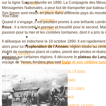
Laos
sur la ligne Saigon-Manille en 1890. La Compagnie des Mess
Messageries Nationales, a pour but de transporter par bateau l
Luang Prabang
Ses lignes sont mises en place dans différents pays du monde
YouTube
Vientiane
Quand il s’engage, il est pourtant promis à une brillante carriè
Roux
: il a rencontré le premier et travaillé pour le second. Mai
Nos plus ++
passion pour la mer et les contrées lointaines, dont il a pris l
……….
Il débarque en Indochine le 18 octobre 1890. Il est rapidem
Les plus belles plages du Vietnam et du Cam
alors pour lui
l’exploration de l’Annam
, région située au cen
établit de nombreux plans et cartes, prend des photos et réalis
Circuits
premiers sur certaines régions. Il découvre le
plateau du Lan
Pinterest
Vietnam – L’Essentiel 10 jours
voyage de Yersin, fondera plus tard
Dalat et son célèbre san
Vietnam – Les Incontournables 14 jours
Vietnam – Sport Attitude 16 jours
Vietnam – Les Routes du nord 11 jours
Vietnam – Gastronomie 14 jours
Vietnam & Cambodge – Découverte 14 jours