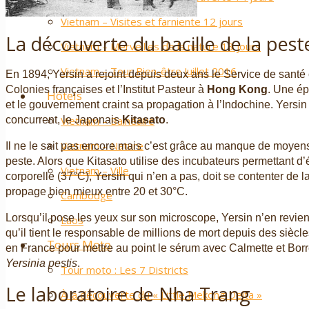
Vietnam – Visites et farniente 12 jours
La découverte du bacille de la pest
Vietnam – Merveilles de la nature 13 jours
Vietnam – Tour Bien-être Juillet 2016
En 1894, Yersin a rejoint depuis deux ans le Service de santé c
Colonies françaises et l’Institut Pasteur à
Hong Kong
. Une ép
Hôtels
et le gouvernement craint sa propagation à l’Indochine. Yersi
Vietnam – Balnéaire
concurrent, le Japonais
Kitasato
.
Vietnam – Nature
Il ne le sait pas encore mais c’est grâce au manque de moyens e
peste. Alors que Kitasato utilise des incubateurs permettant d
Vietnam – Ville
corporelle (37°C), Yersin qui n’en a pas, doit se contenter de l
propage bien mieux entre 20 et 30°C.
Cambodge
Lorsqu’il pose les yeux sur son microscope, Yersin n’en revient
Laos
qu’il tient le responsable de millions de mort depuis des siècl
Tours Moto
en France pour mettre au point le sérum avec Calmette et Borre
Yersinia pestis
.
Tour moto : Les 7 Districts
Le laboratoire de Nha Trang
À la découverte du « Little Mekong Delta »