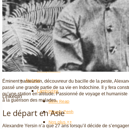
Hô Chi Minh-Ville / Saigon
Le delta du Mékong
Mui Ne
L’île de Phu Quoc
Google+
L’archipel de Con Dao
Cat Tien
Nos plus ++
Autres
Éminent pasteurien, découvreur du bacille de la peste, Alexand
passé une grande partie de sa vie en Indochine. Il y fera cons
Cambodge
qu’une station en altitude. Passionné de voyage et humaniste c
LinkedIn
à la guérison des malades.
Siem Reap
Le départ en Asie
Phnom Penh
Nos plus ++
Alexandre Yersin n’a que 27 ans lorsqu’il décide de s’enga