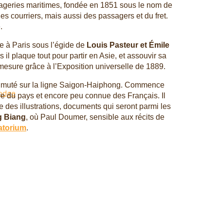
ageries maritimes, fondée en 1851 sous le nom de
es courriers, mais aussi des passagers et du fret.
.
re à Paris sous l’égide de
Louis Pasteur et Émile
s il plaque tout pour partir en Asie, et assouvir sa
a mesure grâce à l’Exposition universelle de 1889.
ent muté sur la ligne Saigon-Haiphong. Commence
bodge
tre du pays et encore peu connue des Français. Il
e des illustrations, documents qui seront parmi les
g Biang
, où Paul Doumer, sensible aux récits de
atorium
.