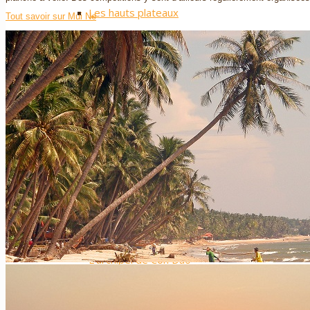
Les hauts plateaux
Tout savoir sur Mui Ne
Nos plus ++
Vietnam Sud
Hô Chi Minh-Ville / Saigon
Le delta du Mékong
Mui Ne
L’île de Phu Quoc
L’archipel de Con Dao
Cat Tien