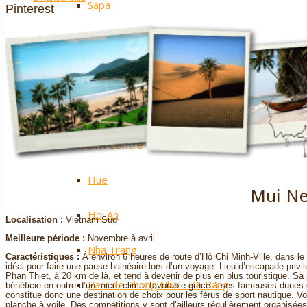
Sapa
Pinterest
Ha Giang
Mai Chau
Nos plus ++
Vietnam Centre
Hue
Mui N
Hoi An
Localisation :
Vietnam Sud
Meilleure période :
Novembre à avril
Nha Trang
Caractéristiques :
À environ 6 heures de route d’Hô Chi Minh-Ville, dans le
idéal pour faire une pause balnéaire lors d’un voyage. Lieu d’escapade privil
Phan Thiet, à 20 km de là, et tend à devenir de plus en plus touristique. S
Parc de Phong Nha – Ke Bang
bénéficie en outre d’un micro-climat favorable grâce à ses fameuses dunes 
constitue donc une destination de choix pour les férus de sport nautique. Vous
planche à voile. Des compétitions y sont d’ailleurs régulièrement organisées