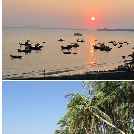
Nos plus ++
Autres
Cambodge
Siem Reap
Phnom Penh
Nos plus ++
Laos
Luang Prabang
Vientiane