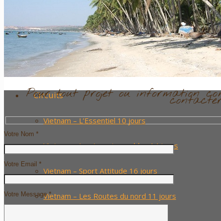
Nos plus ++
……….
Les plus belles plages du Vietnam et du Cam
Pour tout projet ou information co
Circuits
contacter
Vietnam – L’Essentiel 10 jours
Votre Nom *
Vietnam – Les Incontournables 14 jours
Votre Email *
Vietnam – Sport Attitude 16 jours
Votre Message *
Vietnam – Les Routes du nord 11 jours